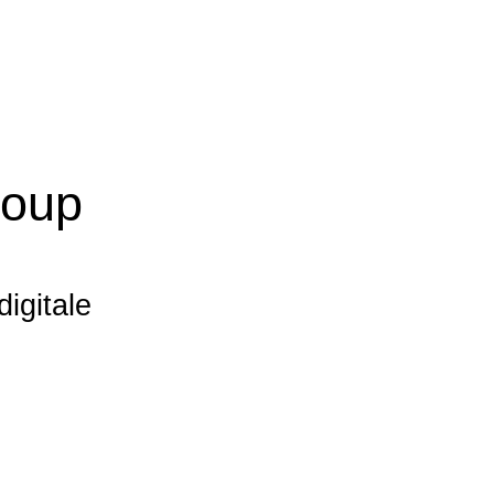
roup
igitale