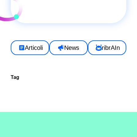
Articoli
News
ribrAIn
Tag